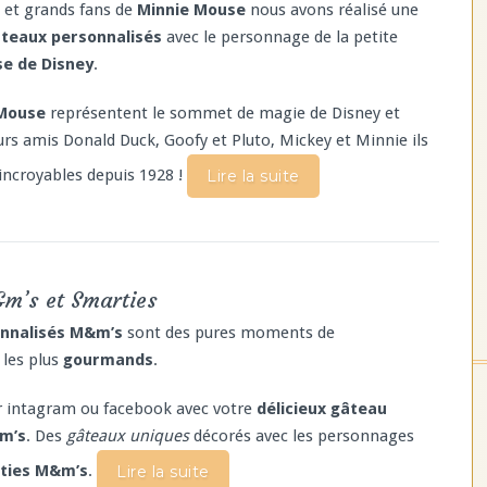
s et grands fans de
Minnie Mouse
nous avons réalisé une
teaux personnalisés
avec le personnage de la petite
e de Disney
.
 Mouse
représentent le sommet de magie de Disney et
urs amis Donald Duck, Goofy et Pluto, Mickey et Minnie ils
incroyables depuis 1928 !
Lire la suite
m’s et Smarties
nnalisés M&m’s
sont des pures moments de
les plus
gourmands
.
r intagram ou facebook avec votre
délicieux gâteau
&m’s
. Des
gâteaux uniques
décorés avec les personnages
ties M&m’s
.
Lire la suite