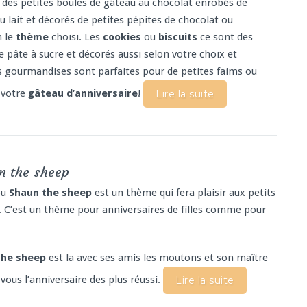
des petites boules de gâteau au chocolat enrobés de
u lait et décorés de petites pépites de chocolat ou
n le
thème
choisi. Les
cookies
ou
biscuits
ce sont des
e pâte à sucre et décorés aussi selon votre choix et
s gourmandises sont parfaites pour de petites faims ou
votre
gâteau d’anniversaire
!
Lire la suite
n the sheep
ou
Shaun the sheep
est un thème qui fera plaisir aux petits
C’est un thème pour anniversaires de filles comme pour
the sheep
est la avec ses amis les moutons et son maître
vous l’anniversaire des plus réussi.
Lire la suite