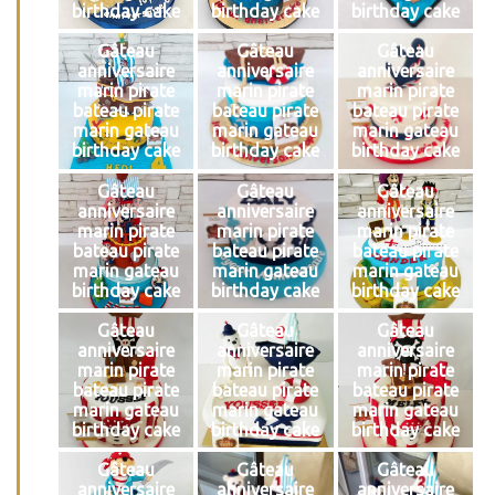
birthday cake
birthday cake
birthday cake
Gâteau
Gâteau
Gâteau
anniversaire
anniversaire
anniversaire
marin pirate
marin pirate
marin pirate
bateau pirate
bateau pirate
bateau pirate
marin gateau
marin gateau
marin gateau
birthday cake
birthday cake
birthday cake
Gâteau
Gâteau
Gâteau
anniversaire
anniversaire
anniversaire
marin pirate
marin pirate
marin pirate
bateau pirate
bateau pirate
bateau pirate
marin gateau
marin gateau
marin gateau
birthday cake
birthday cake
birthday cake
Gâteau
Gâteau
Gâteau
anniversaire
anniversaire
anniversaire
marin pirate
marin pirate
marin pirate
bateau pirate
bateau pirate
bateau pirate
marin gateau
marin gateau
marin gateau
birthday cake
birthday cake
birthday cake
Gâteau
Gâteau
Gâteau
anniversaire
anniversaire
anniversaire