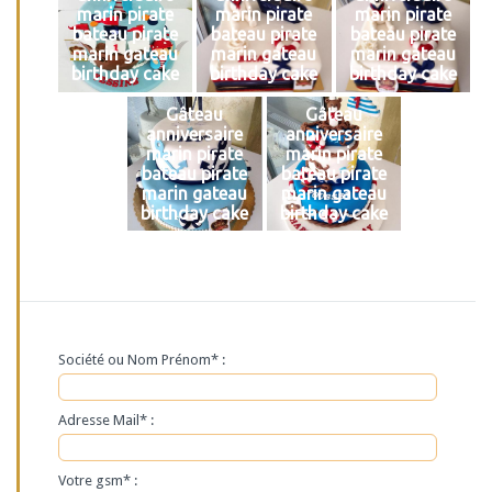
marin pirate
marin pirate
marin pirate
bateau pirate
bateau pirate
bateau pirate
marin gateau
marin gateau
marin gateau
birthday cake
birthday cake
birthday cake
Gâteau
Gâteau
anniversaire
anniversaire
marin pirate
marin pirate
bateau pirate
bateau pirate
marin gateau
marin gateau
birthday cake
birthday cake
Société ou Nom Prénom* :
Adresse Mail* :
Votre gsm* :