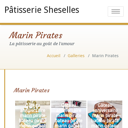
Pâtisserie Sheselles
Toggle
navigatio
Marin Pirates
La pâtisserie au goût de l'amour
Accueil
/
Galleries
/
Marin Pirates
Marin Pirates
Gâteau
Gâteau
Gâteau
anniversaire
anniversaire
anniversaire
marin pirate
marin pirate
marin pirate
bateau pirate
bateau pirate
bateau pirate
marin gateau
marin gateau
marin gateau