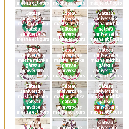
masha et l'ours
masha et l'ours
masha et l'ours
Gâteau
Gâteau
Gâteau
anniversaire
anniversaire
anniversaire
masha michka
masha michka
masha michka
gâteau
gâteau
gâteau
anniversaire
anniversaire
anniversaire
masha et l'ours
masha et l'ours
masha et l'ours
Gâteau
Gâteau
Gâteau
anniversaire
anniversaire
anniversaire
masha michka
masha michka
masha michka
gâteau
gâteau
gâteau
anniversaire
anniversaire
anniversaire
masha et l'ours
masha et l'ours
masha et l'ours
Gâteau
Gâteau
Gâteau
anniversaire
anniversaire
anniversaire
masha michka
masha michka
masha michka
gâteau
gâteau
gâteau
anniversaire
anniversaire
anniversaire
masha et l'ours
masha et l'ours
masha et l'ours
Gâteau
Gâteau
Gâteau
anniversaire
anniversaire
anniversaire