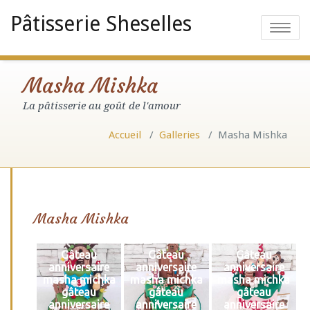
Pâtisserie Sheselles
Toggle
navigatio
Masha Mishka
La pâtisserie au goût de l'amour
Accueil
/
Galleries
/
Masha Mishka
Masha Mishka
Gâteau
Gâteau
Gâteau
anniversaire
anniversaire
anniversaire
masha michka
masha michka
masha michka
gâteau
gâteau
gâteau
anniversaire
anniversaire
anniversaire