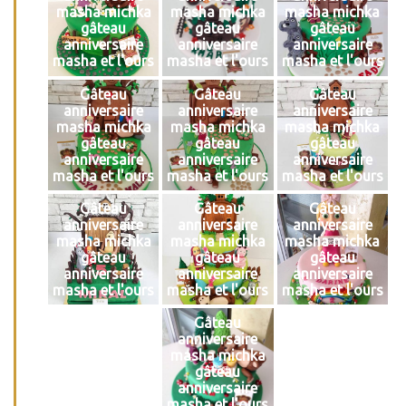
masha michka
masha michka
masha michka
gâteau
gâteau
gâteau
anniversaire
anniversaire
anniversaire
masha et l'ours
masha et l'ours
masha et l'ours
Gâteau
Gâteau
Gâteau
anniversaire
anniversaire
anniversaire
masha michka
masha michka
masha michka
gâteau
gâteau
gâteau
anniversaire
anniversaire
anniversaire
masha et l'ours
masha et l'ours
masha et l'ours
Gâteau
Gâteau
Gâteau
anniversaire
anniversaire
anniversaire
masha michka
masha michka
masha michka
gâteau
gâteau
gâteau
anniversaire
anniversaire
anniversaire
masha et l'ours
masha et l'ours
masha et l'ours
Gâteau
anniversaire
masha michka
gâteau
anniversaire
masha et l'ours