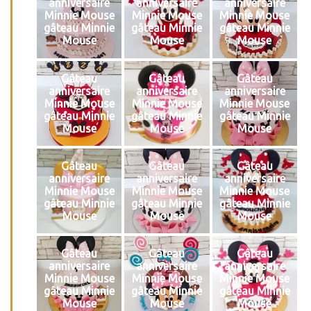
anniversaire
anniversaire
anniversaire
Minnie Mouse
Minnie Mouse
Minnie Mouse
gâteau Minnie
gâteau Minnie
gâteau Minnie
Mouse
Mouse
Mouse
Gâteau
Gâteau
Gâteau
anniversaire
anniversaire
anniversaire
Minnie Mouse
Minnie Mouse
Minnie Mouse
gâteau Minnie
gâteau Minnie
gâteau Minnie
Mouse
Mouse
Mouse
Gâteau
Gâteau
Gâteau
anniversaire
anniversaire
anniversaire
Minnie Mouse
Minnie Mouse
Minnie Mouse
gâteau Minnie
gâteau Minnie
gâteau Minnie
Mouse
Mouse
Mouse
Gâteau
Gâteau
Gâteau
anniversaire
anniversaire
anniversaire
Minnie Mouse
Minnie Mouse
Minnie Mouse
gâteau Minnie
gâteau Minnie
gâteau Minnie
Mouse
Mouse
Mouse