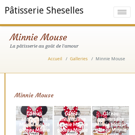
Pâtisserie Sheselles
Toggle
navigatio
Minnie Mouse
La pâtisserie au goût de l'amour
Accueil
/
Galleries
/
Minnie Mouse
Minnie Mouse
Gâteau
Gâteau
Gâteau
anniversaire
anniversaire
anniversaire
Minnie Mouse
Minnie Mouse
Minnie Mouse
gâteau Minnie
gâteau Minnie
gâteau Minnie