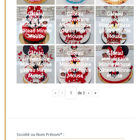
Gâteau
Gâteau
Gâteau
anniversaire
anniversaire
anniversaire
Minnie Mouse
Minnie Mouse
Minnie Mouse
gâteau Minnie
gâteau Minnie
gâteau Minnie
Mouse
Mouse
Mouse
Gâteau
Gâteau
Gâteau
anniversaire
anniversaire
anniversaire
Minnie Mouse
Minnie Mouse
Minnie Mouse
gâteau Minnie
gâteau Minnie
gâteau Minnie
Mouse
Mouse
Mouse
«
‹
de
3
›
»
Société ou Nom Prénom* :