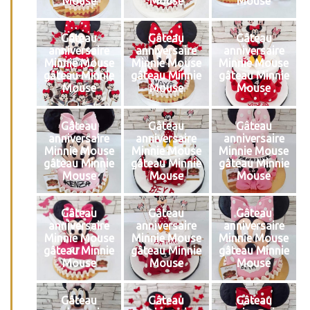
Mouse
Mouse
Mouse
Gâteau
Gâteau
Gâteau
anniversaire
anniversaire
anniversaire
Minnie Mouse
Minnie Mouse
Minnie Mouse
gâteau Minnie
gâteau Minnie
gâteau Minnie
Mouse
Mouse
Mouse
Gâteau
Gâteau
Gâteau
anniversaire
anniversaire
anniversaire
Minnie Mouse
Minnie Mouse
Minnie Mouse
gâteau Minnie
gâteau Minnie
gâteau Minnie
Mouse
Mouse
Mouse
Gâteau
Gâteau
Gâteau
anniversaire
anniversaire
anniversaire
Minnie Mouse
Minnie Mouse
Minnie Mouse
gâteau Minnie
gâteau Minnie
gâteau Minnie
Mouse
Mouse
Mouse
Gâteau
Gâteau
Gâteau