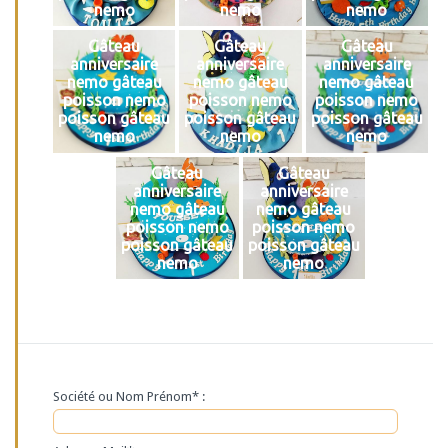
nemo
nemo
nemo
Gâteau
Gâteau
Gâteau
anniversaire
anniversaire
anniversaire
nemo gâteau
nemo gâteau
nemo gâteau
poisson nemo
poisson nemo
poisson nemo
poisson gâteau
poisson gâteau
poisson gâteau
nemo
nemo
nemo
Gâteau
Gâteau
anniversaire
anniversaire
nemo gâteau
nemo gâteau
poisson nemo
poisson nemo
poisson gâteau
poisson gâteau
nemo
nemo
Société ou Nom Prénom* :