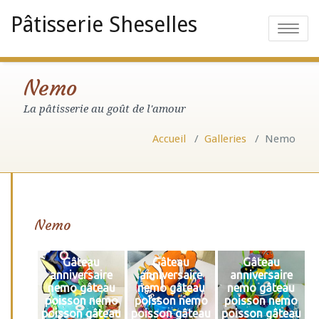
Pâtisserie Sheselles
Toggle
navigatio
Nemo
La pâtisserie au goût de l'amour
Accueil
/
Galleries
/
Nemo
Nemo
Gâteau
Gâteau
Gâteau
anniversaire
anniversaire
anniversaire
nemo gâteau
nemo gâteau
nemo gâteau
poisson nemo
poisson nemo
poisson nemo
poisson gâteau
poisson gâteau
poisson gâteau