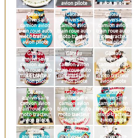
avion pilote
avion pilote
avion pilote
Gâteau
Gâteau
Gâteau
anniversaire
anniversaire
anniversaire
camion avion
camion avion
camion avion
train roue auto
train roue auto
train roue auto
moto tracteur
moto tracteur
moto tracteur
avion pilote
avion pilote
avion pilote
Gâteau
Gâteau
Gâteau
anniversaire
anniversaire
anniversaire
camion avion
camion avion
camion avion
train roue auto
train roue auto
train roue auto
moto tracteur
moto tracteur
moto tracteur
avion pilote
avion pilote
avion pilote
Gâteau
Gâteau
Gâteau
anniversaire
anniversaire
anniversaire
camion avion
camion avion
camion avion
train roue auto
train roue auto
train roue auto
moto tracteur
moto tracteur
moto tracteur
avion pilote
avion pilote
avion pilote
Gâteau
Gâteau
Gâteau
anniversaire
anniversaire
anniversaire