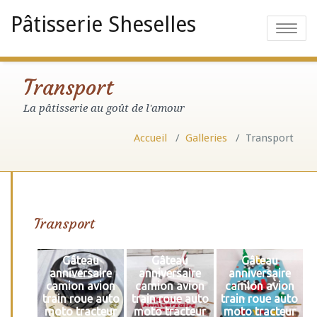
Pâtisserie Sheselles
Toggle
navigatio
Transport
La pâtisserie au goût de l'amour
Accueil
/
Galleries
/
Transport
Transport
Gâteau
Gâteau
Gâteau
anniversaire
anniversaire
anniversaire
camion avion
camion avion
camion avion
train roue auto
train roue auto
train roue auto
moto tracteur
moto tracteur
moto tracteur