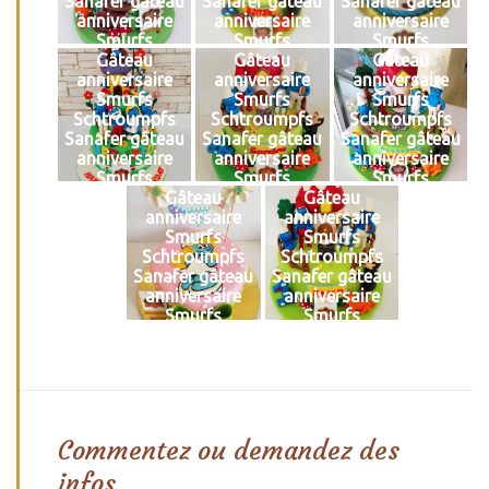
Sanafer gâteau
Sanafer gâteau
Sanafer gâteau
anniversaire
anniversaire
anniversaire
Smurfs
Smurfs
Smurfs
Schtroumpfs
Schtroumpfs
Schtroumpfs
Gâteau
Gâteau
Gâteau
anniversaire
anniversaire
anniversaire
Smurfs
Smurfs
Smurfs
Schtroumpfs
Schtroumpfs
Schtroumpfs
Sanafer gâteau
Sanafer gâteau
Sanafer gâteau
anniversaire
anniversaire
anniversaire
Smurfs
Smurfs
Smurfs
Schtroumpfs
Schtroumpfs
Schtroumpfs
Gâteau
Gâteau
anniversaire
anniversaire
Smurfs
Smurfs
Schtroumpfs
Schtroumpfs
Sanafer gâteau
Sanafer gâteau
anniversaire
anniversaire
Smurfs
Smurfs
Schtroumpfs
Schtroumpfs
Commentez ou demandez des
infos