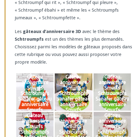
« Schtroumpf qui rit », « Schtroumpf qui pleure »,
« Schtroumpf ébahi » et même les « Schtroumpfs
jumeaux », « Schtroumpfette ».
Les
gâteaux d’anniversaire 3D
avec le thème des
Schtroumpfs
est un des thèmes les plus demandés.
Choisissez parmi les modèles de gâteaux proposés dans
cette rubrique ou vous pouvez aussi proposer votre
propre modèle.
Gâteau
Gâteau
Gâteau
anniversaire
anniversaire
anniversaire
Smurfs
Smurfs
Smurfs
Schtroumpfs
Schtroumpfs
Schtroumpfs
Sanafer gâteau
Sanafer gâteau
Sanafer gâteau
anniversaire
anniversaire
anniversaire
Smurfs
Smurfs
Smurfs
Schtroumpfs
Schtroumpfs
Schtroumpfs
Gâteau
Gâteau
Gâteau
anniversaire
anniversaire
anniversaire
Smurfs
Smurfs
Smurfs
Schtroumpfs
Schtroumpfs
Schtroumpfs