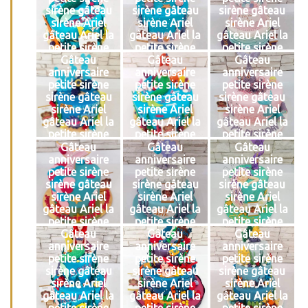
sirène gâteau
sirène gâteau
sirène gâteau
sirène Ariel
sirène Ariel
sirène Ariel
gâteau Ariel la
gâteau Ariel la
gâteau Ariel la
petite sirène
petite sirène
petite sirène
Gâteau
Gâteau
Gâteau
anniversaire
anniversaire
anniversaire
petite sirène
petite sirène
petite sirène
sirène gâteau
sirène gâteau
sirène gâteau
sirène Ariel
sirène Ariel
sirène Ariel
gâteau Ariel la
gâteau Ariel la
gâteau Ariel la
petite sirène
petite sirène
petite sirène
Gâteau
Gâteau
Gâteau
anniversaire
anniversaire
anniversaire
petite sirène
petite sirène
petite sirène
sirène gâteau
sirène gâteau
sirène gâteau
sirène Ariel
sirène Ariel
sirène Ariel
gâteau Ariel la
gâteau Ariel la
gâteau Ariel la
petite sirène
petite sirène
petite sirène
Gâteau
Gâteau
Gâteau
anniversaire
anniversaire
anniversaire
petite sirène
petite sirène
petite sirène
sirène gâteau
sirène gâteau
sirène gâteau
sirène Ariel
sirène Ariel
sirène Ariel
gâteau Ariel la
gâteau Ariel la
gâteau Ariel la