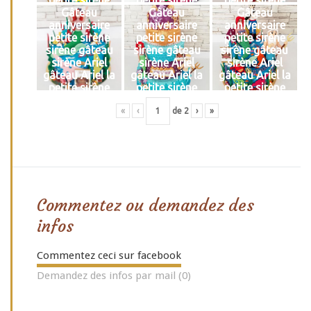
petite sirène
petite sirène
petite sirène
Gâteau
Gâteau
Gâteau
anniversaire
anniversaire
anniversaire
petite sirène
petite sirène
petite sirène
sirène gâteau
sirène gâteau
sirène gâteau
sirène Ariel
sirène Ariel
sirène Ariel
gâteau Ariel la
gâteau Ariel la
gâteau Ariel la
petite sirène
petite sirène
petite sirène
«
‹
de
2
›
»
Commentez ou demandez des
infos
Commentez ceci sur facebook
Demandez des infos par mail (0)