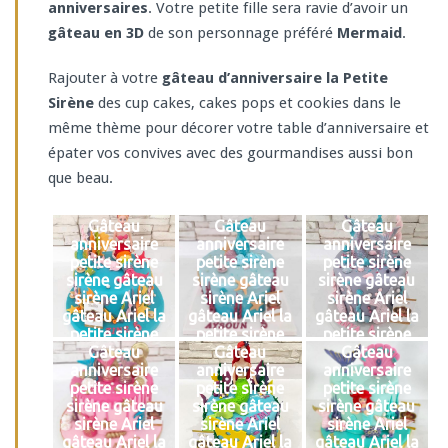
anniversaires
. Votre petite fille sera ravie d’avoir un
gâteau en 3D
de son personnage préféré
Mermaid
.
Rajouter à votre
gâteau d’anniversaire la Petite
Sirène
des cup cakes, cakes pops et cookies dans le
même thème pour décorer votre table d’anniversaire et
épater vos convives avec des gourmandises aussi bon
que beau.
Gâteau
Gâteau
Gâteau
anniversaire
anniversaire
anniversaire
petite sirène
petite sirène
petite sirène
sirène gâteau
sirène gâteau
sirène gâteau
sirène Ariel
sirène Ariel
sirène Ariel
gâteau Ariel la
gâteau Ariel la
gâteau Ariel la
petite sirène
petite sirène
petite sirène
Gâteau
Gâteau
Gâteau
anniversaire
anniversaire
anniversaire
petite sirène
petite sirène
petite sirène
sirène gâteau
sirène gâteau
sirène gâteau
sirène Ariel
sirène Ariel
sirène Ariel
gâteau Ariel la
gâteau Ariel la
gâteau Ariel la