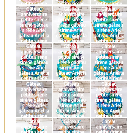
petite sirène
petite sirène
petite sirène
Gâteau
Gâteau
Gâteau
anniversaire
anniversaire
anniversaire
petite sirène
petite sirène
petite sirène
sirène gâteau
sirène gâteau
sirène gâteau
sirène Ariel
sirène Ariel
sirène Ariel
gâteau Ariel la
gâteau Ariel la
gâteau Ariel la
petite sirène
petite sirène
petite sirène
Gâteau
Gâteau
Gâteau
anniversaire
anniversaire
anniversaire
petite sirène
petite sirène
petite sirène
sirène gâteau
sirène gâteau
sirène gâteau
sirène Ariel
sirène Ariel
sirène Ariel
gâteau Ariel la
gâteau Ariel la
gâteau Ariel la
petite sirène
petite sirène
petite sirène
Gâteau
Gâteau
Gâteau
anniversaire
anniversaire
anniversaire
petite sirène
petite sirène
petite sirène
sirène gâteau
sirène gâteau
sirène gâteau
sirène Ariel
sirène Ariel
sirène Ariel
gâteau Ariel la
gâteau Ariel la
gâteau Ariel la
petite sirène
petite sirène
petite sirène
Gâteau
Gâteau
Gâteau
anniversaire
anniversaire
anniversaire
petite sirène
petite sirène
petite sirène